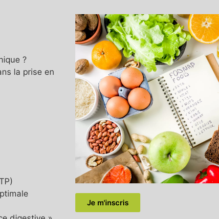
inique ?
ns la prise en
ETP)
optimale
Je m'inscris
ce digestive »