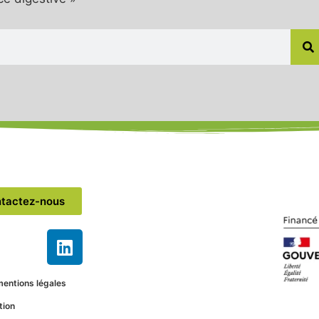
tactez-nous
entions légales
tion